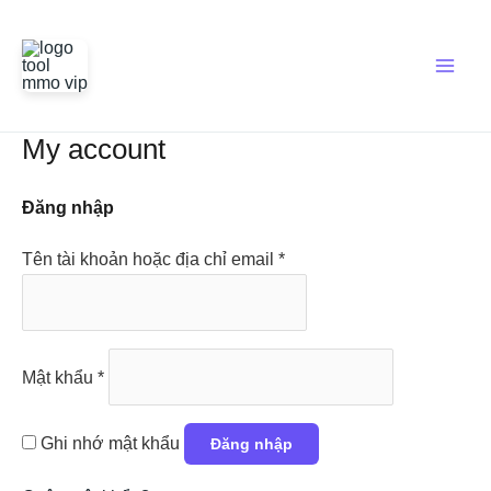
Nhảy
Bắt
Bắt
Main
tới
buộc
buộc
Men
nội
dung
My account
Đăng nhập
Tên tài khoản hoặc địa chỉ email
*
Mật khẩu
*
Ghi nhớ mật khẩu
Đăng nhập