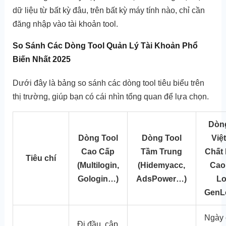
dữ liệu từ bất kỳ đâu, trên bất kỳ máy tính nào, chỉ cần
đăng nhập vào tài khoản tool.
So Sánh Các Dòng Tool Quản Lý Tài Khoản Phổ
Biến Nhất 2025
Dưới đây là bảng so sánh các dòng tool tiêu biểu trên
thị trường, giúp bạn có cái nhìn tổng quan để lựa chọn.
Dòn
Dòng Tool
Dòng Tool
Việ
Cao Cấp
Tầm Trung
Chất
Tiêu chí
(Multilogin,
(Hidemyacc,
Cao 
Gologin…)
AdsPower…)
Lo
GenL
Ngày 
Đi đầu, cập