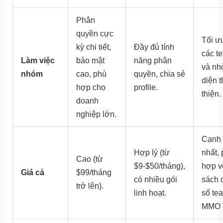
Phân
quyền cực
Tối ư
kỳ chi tiết,
Đầy đủ tính
các t
Làm việc
bảo mật
năng phân
và nh
nhóm
cao, phù
quyền, chia sẻ
diện 
hợp cho
profile.
thiện.
doanh
nghiệp lớn.
Cạnh 
Hợp lý (từ
nhất,
Cao (từ
$9-$50/tháng),
hợp v
Giá cả
$99/tháng
có nhiều gói
sách 
trở lên).
linh hoạt.
số te
MMO V