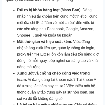
Rủi ro bị khóa hàng loạt (Mass Ban):
Đăng
nhập nhiều tài khoản trên cùng một thiết bị, cùng
một địa chỉ IP là “tấm vé một chiều” đến việc bị
các nền tảng như Facebook, Google, Amazon,
Shopee… quét và khóa tài khoản.
Mất thời gian và hiệu suất kém:
Việc đăng
nhập/đăng xuất liên tục, quản lý thông tin login,
proxy trên file Excel lộn xộn làm tiêu tốn hàng giờ
đồng hồ mỗi ngày, bóp nghẹt sự sáng tạo và khả
năng mở rộng.
Xung đột và chồng chéo công việc trong
team:
Ai đang dùng tài khoản nào? Tài khoản A
đã tương tác hôm nay chưa? Việc thiếu một hệ
thống quản lý tập trung gây ra sự hỗn loạn, sai
sót và đổ lỗi không đáng có.
Lỗ hổng bảo mật nghiêm trọng:
Chia sẻ thông