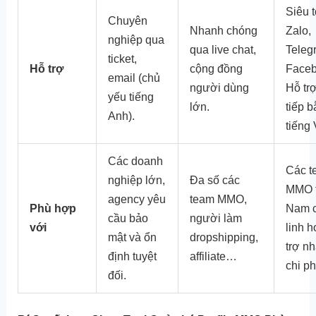
Siêu 
Chuyên
Nhanh chóng
Zalo,
nghiệp qua
qua live chat,
Teleg
ticket,
Hỗ trợ
cộng đồng
Faceb
email (chủ
người dùng
Hỗ trợ
yếu tiếng
lớn.
tiếp 
Anh).
tiếng 
Các doanh
Các t
nghiệp lớn,
Đa số các
MMO t
agency yêu
team MMO,
Phù hợp
Nam 
cầu bảo
người làm
với
linh h
mật và ổn
dropshipping,
trợ n
định tuyệt
affiliate…
chi ph
đối.