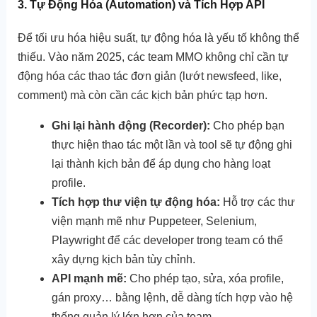
3. Tự Động Hóa (Automation) và Tích Hợp API
Để tối ưu hóa hiệu suất, tự động hóa là yếu tố không thể
thiếu. Vào năm 2025, các team MMO không chỉ cần tự
động hóa các thao tác đơn giản (lướt newsfeed, like,
comment) mà còn cần các kịch bản phức tạp hơn.
Ghi lại hành động (Recorder):
Cho phép bạn
thực hiện thao tác một lần và tool sẽ tự động ghi
lại thành kịch bản để áp dụng cho hàng loạt
profile.
Tích hợp thư viện tự động hóa:
Hỗ trợ các thư
viện mạnh mẽ như Puppeteer, Selenium,
Playwright để các developer trong team có thể
xây dựng kịch bản tùy chỉnh.
API mạnh mẽ:
Cho phép tạo, sửa, xóa profile,
gán proxy… bằng lệnh, dễ dàng tích hợp vào hệ
thống quản lý lớn hơn của team.