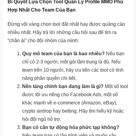
Bí Quyết Lựa Chọn Tool Quản Lý Profile MMO Phù
Hợp Nhất Cho Team Của Bạn
Đừng vội vàng chọn tool đắt nhất hay được quảng cáo
nhiều nhất. Hãy trả lời những câu hỏi sau để tìm ra
“chân ái” cho đội nhóm của mình:
Quy mô team của bạn là bao nhiêu?
Nếu bạn
chỉ có 2-3 người, một gói tầm trung là đủ. Nếu
team trên 10 người, hãy ưu tiên các tool có tính
năng phân quyền chi tiết.
Nền tảng chính bạn đang làm là gì?
Một số tool
được tối ưu riêng cho Facebook Ads, một số
khác mạnh về e-commerce (Amazon, eBay),
crypto airdrop hay betting. Hãy tìm hiểu kỹ hoặc
hỏi đội ngũ hỗ trợ.
Bạn có cần tự động hóa phức tạp không?
Nếu team bạn có lập trình viên và muốn xây