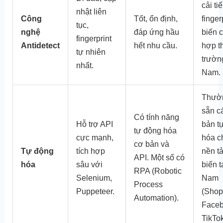
cải tiế
nhật liên
Công
Tốt, ổn định,
finger
tục,
nghệ
đáp ứng hầu
biến 
fingerprint
Antidetect
hết nhu cầu.
hợp th
tự nhiên
trườn
nhất.
Nam.
Thườ
sẵn c
Có tính năng
Hỗ trợ API
bản t
tự động hóa
cực mạnh,
hóa c
cơ bản và
Tự động
tích hợp
nền t
API. Một số có
hóa
sâu với
biến t
RPA (Robotic
Selenium,
Nam
Process
Puppeteer.
(Shop
Automation).
Faceb
TikTok